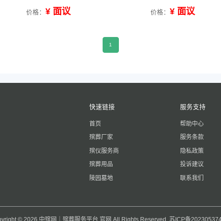
¥ 面议
¥ 面议
价格：
价格：
1
快速链接
服务支持
首页
帮助中心
殡葬厂家
服务条款
殡仪服务商
隐私政策
殡葬用品
投诉建议
陵园墓地
联系我们
pyright © 2026 中殡网｜殡葬服务平台 官网 All Rights Reserved.
苏ICP备20230537