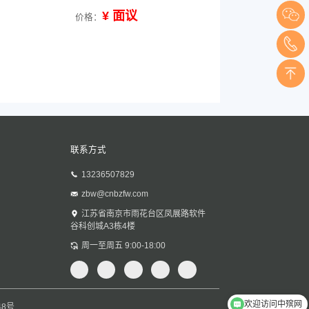
¥ 面议
价格：
联系方式
13236507829
zbw@cnbzfw.com
江苏省南京市雨花台区凤展路软件
谷科创城A3栋4楼
周一至周五 9:00-18:00
欢迎访问中殡网
48号