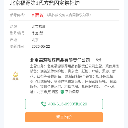
北京福源第1代方鼎固定祭祀炉
¥ 面议
参考价格：
（具体成交价以合同协议为准）
品牌
北京福源
型号/货号
华思I型
产地
北京
更新时间
2026-05-22
北京福源殡葬用品有限责任公司
5分
主营业务：北京福源殡葬用品有限责任公司主营，殡仪用品
销售‌：涵盖遗体保护棺、骨灰盒、纸棺、尸袋、黑纱、鲜
花、红布等丧葬用品。 纸制品制造与销售‌：如环保纸棺、
奠字红绒棺等，材质包括蜂窝纸板、环保密度板等。 殡葬
服务‌：提供侍亲沐浴、租摆花圈、礼仪服务等。
企业地
址：北京市,朝阳区
平台保障
400-613-0990转1020
留言询价