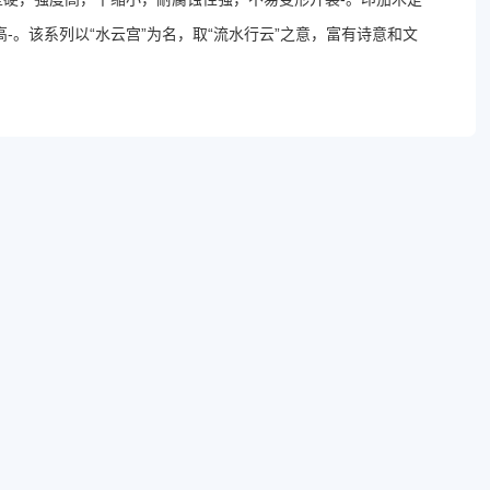
高
-
。该系列以“水云宫”为名，取“流水行云”之意，富有诗意和文