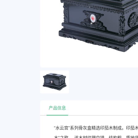
产品信息
“水云宫”系列骨灰盒精选印茄木制成。印茄
木”之称
-
。该木材纹理交错，结构粗，质地