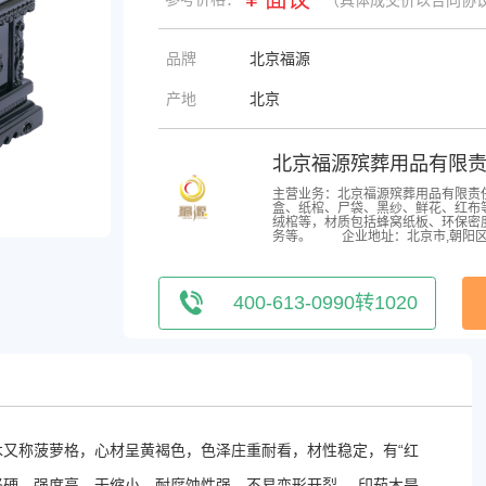
品牌
北京福源
产地
北京
北京福源殡葬用品有限
主营业务：北京福源殡葬用品有限责
盒、纸棺、尸袋、黑纱、鲜花、红布等
绒棺等，材质包括蜂窝纸板、环保密度
务等。
企业地址：北京市,朝阳
400-613-0990转1020
木又称菠萝格，心材呈黄褐色，色泽庄重耐看，材性稳定，有“红
坚硬，强度高，干缩小，耐腐蚀性强，不易变形开裂
-
。印茄木是