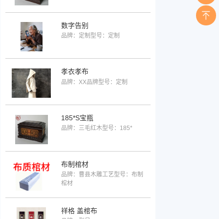
数字告别
品牌：定制
型号：定制
孝衣孝布
品牌：XX品牌
型号：定制
185*S宝瓶
品牌：三毛红木
型号：185*
布制棺材
品牌：曹县木雕工艺
型号：布制
棺材
祥格 盖棺布