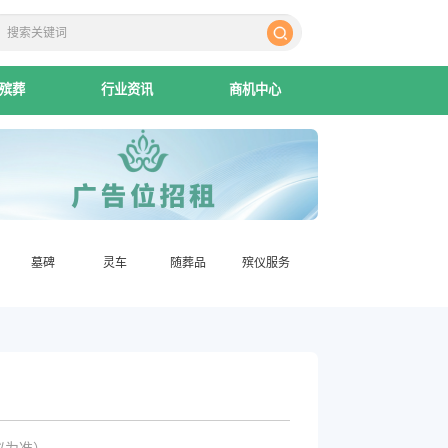
殡葬
行业资讯
商机中心
墓碑
灵车
随葬品
殡仪服务
议为准）