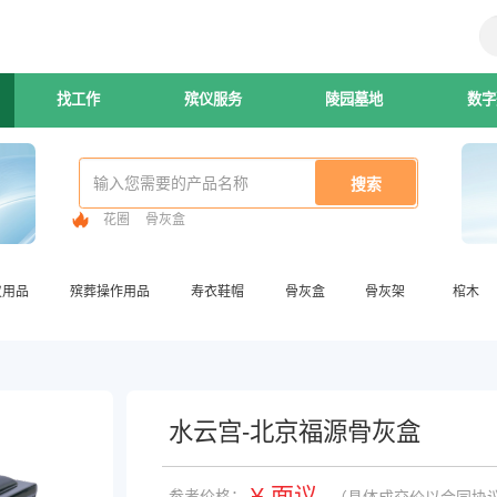
找工作
殡仪服务
陵园墓地
数字
花圈
骨灰盒
仪用品
殡葬操作用品
寿衣鞋帽
骨灰盒
骨灰架
棺木
水云宫-北京福源骨灰盒
¥ 面议
参考价格：
（具体成交价以合同协