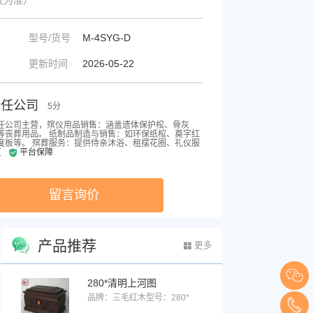
型号/货号
M-4SYG-D
更新时间
2026-05-22
责任公司
5分
任公司主营，殡仪用品销售‌：涵盖遗体保护棺、骨灰
丧葬用品。 纸制品制造与销售‌：如环保纸棺、奠字红
板等。 殡葬服务‌：提供侍亲沐浴、租摆花圈、礼仪服
区
平台保障
留言询价
产品推荐
更多
280*清明上河图
品牌：三毛红木
型号：280*