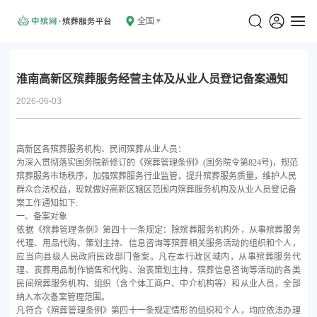
全国
淮南高新区殡葬服务经营主体及从业人员登记备案通知
2026-06-03
高新区
各殡葬服务机构、民间殡葬从业人员：
为深入贯彻落实国务院新修订的《殡葬管理条例》
(国务院令第824号)，规范
殡葬服务市场秩序，加强殡葬服务行业监管，提升殡葬服务质量，维护人民
群众合法权益，现就做好高新区辖区范围内殡葬服务机构及从业人员登记备
案工作通知如下:
一、备案对象
依据《殡葬管理条例》第四十一条规定：除殡葬服务机构外，从事殡葬服务
代理、用品代购、策划主持、信息咨询等殡葬相关服务活动的组织和个人，
应当向县级人民政府民政部门备案。凡在本行政区域内，从事殡葬服务代
理、丧葬用品制作销售和代购、治丧策划主持、殡葬信息咨询等活动的各类
民间殡葬服务机构、组织（含个体工商户、中介机构等）和从业人员，全部
纳入本次备案管理范围。
凡符合《殡葬管理条例》第四十一条规定情形的组织和个人，均应依法办理