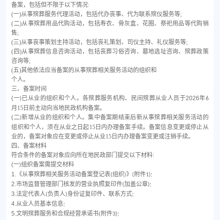
备案，包括但不限于以下情况
:
(一)从事殡葬服务代理活动，包括代办丧事、代为联系殡仪服务等;
(二)从事殡葬用品代购活动，包括寿衣、骨灰盒、花圈、祭祀用品等代购销
售;
(三)从事丧事策划主持活动，包括丧礼策划、司仪主持、礼仪服务等;
(四)从事殡葬信息咨询活动，包括丧葬习俗咨询、墓地选址咨询、殡葬政策
咨询等;
(五)其他依法应当备案的从事殡葬相关服务活动的组织和
个人。
三、备案时间
(
一
已从业的组织和个人。
各殡葬服务机构、民间殡葬从业人员于
2026
年
)
6
月
15日前主动向当地民政机构备案。
(
二
新增从业的组织和个人。
集中备案期结束后新从事殡葬相关服务活动的
)
组织和个人，须在从业之日起
15日内办理备案手续。备案信息变更或停止从
业的，备案对象应在变更或停止从业15日内办理备案变更或注销手续。
四、备案材料
符合条件的备案对象应向所在地民政部门提交以下材料
:
(
一
组织备案需提交材料
)
1.
《从事殡葬相关服务活动备案登记表
组织
》
附件
(
)
(
1);
2.
市场监督管理部门核发的营业执照复印件
加盖公章
(
);
3.
法定代表人
负责人
身份证复印件、联系方式
(
)
;
4.
从业人员基本信息
;
5.
文明殡葬服务和合规经营承诺书
附件
(
3);