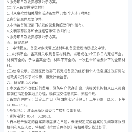
6.
服务项目及收费标准公示方案。
(
二
个人备案需提交材料
)
1.
《从事殡葬相关服务活动备案登记表
个人
》
附件
(
)
(
2);
2.
身份证原件及复印件
;
3.
市场监督管理部门核发的营业执照复印件
如有
(
);
4.
文明殡葬服务和合规经营承诺书
附件
(
3);
5.
服务项目及收费标准公示方案。
五、备案流程
(
一
申请提交。备案对象携带上述材料到备案受理场所提交申请。
)
(
二
材料审查。备案机关收到备案材料后，当场或在
个工作日内完成审查。
)
3
材料齐全的，予以备案登记；材料不齐全的，一次性告知需要补正的全部材
料。
(
三
信息公示。高新区民政部门将完成备案的组织和个人信息通过政府网站
)
或政务公开栏予以公示，接受社会监督。
六、备案地点及时间
1.本次备案不收取任何费用，谨防中介代办诈骗，请相关机构和从业人员直
接前往指定备案地点办理，确保提交信息真实、流程合规。
2.备案办理时间：法定工作日（除国家法定节假日）上午8:00—12:00、下午
14:30—17:30。
3.备案地点：淮南高新区管委会二楼社会事业局。
4.咨询电话：0554—6629163。
5.自本通告规定的备案期限届满之日起，未按规定完成备案的民间殡葬服务
机构和从业人员，将按照《殡葬管理条例》等相关规定依法处置。